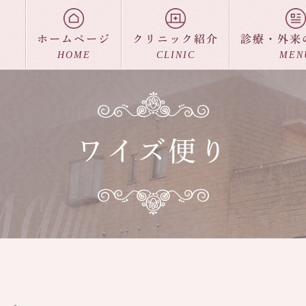
ホームページ
クリニック紹介
診療・外来
HOME
CLINIC
MEN
ワイズ便り
アクセス
出産について
料金一覧
入院について
ワイズ便り
各種教