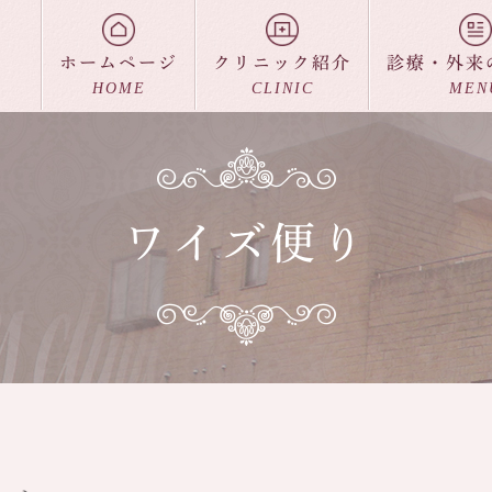
ホームページ
クリニック紹介
診療・外来
HOME
CLINIC
MEN
ワイズ便り
アクセス
出産について
料金一覧
入院について
ワイズ便り
各種教